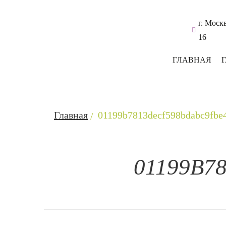
г. Моск
16
ГЛАВНАЯ
Главная
01199b7813decf598bdabc9fbe
01199B7