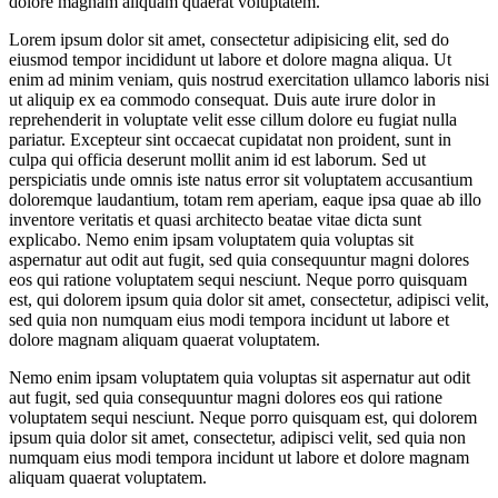
dolore magnam aliquam quaerat voluptatem.
Lorem ipsum dolor sit amet, consectetur adipisicing elit, sed do
eiusmod tempor incididunt ut labore et dolore magna aliqua. Ut
enim ad minim veniam, quis nostrud exercitation ullamco laboris nisi
ut aliquip ex ea commodo consequat. Duis aute irure dolor in
reprehenderit in voluptate velit esse cillum dolore eu fugiat nulla
pariatur. Excepteur sint occaecat cupidatat non proident, sunt in
culpa qui officia deserunt mollit anim id est laborum. Sed ut
perspiciatis unde omnis iste natus error sit voluptatem accusantium
doloremque laudantium, totam rem aperiam, eaque ipsa quae ab illo
inventore veritatis et quasi architecto beatae vitae dicta sunt
explicabo. Nemo enim ipsam voluptatem quia voluptas sit
aspernatur aut odit aut fugit, sed quia consequuntur magni dolores
eos qui ratione voluptatem sequi nesciunt. Neque porro quisquam
est, qui dolorem ipsum quia dolor sit amet, consectetur, adipisci velit,
sed quia non numquam eius modi tempora incidunt ut labore et
dolore magnam aliquam quaerat voluptatem.
Nemo enim ipsam voluptatem quia voluptas sit aspernatur aut odit
aut fugit, sed quia consequuntur magni dolores eos qui ratione
voluptatem sequi nesciunt. Neque porro quisquam est, qui dolorem
ipsum quia dolor sit amet, consectetur, adipisci velit, sed quia non
numquam eius modi tempora incidunt ut labore et dolore magnam
aliquam quaerat voluptatem.