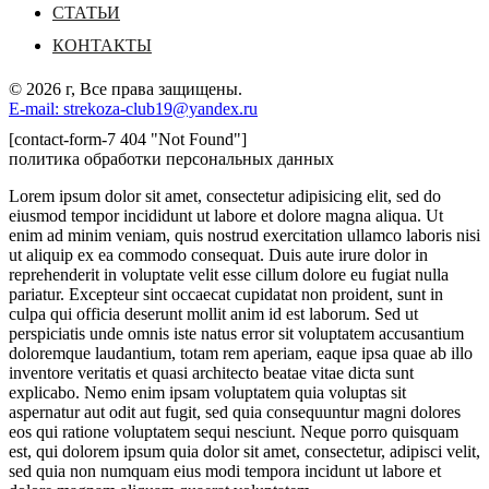
СТАТЬИ
КОНТАКТЫ
© 2026 г, Все права защищены.
E-mail: strekoza-club19@yandex.ru
[contact-form-7 404 "Not Found"]
политика обработки персональных данных
Lorem ipsum dolor sit amet, consectetur adipisicing elit, sed do
eiusmod tempor incididunt ut labore et dolore magna aliqua. Ut
enim ad minim veniam, quis nostrud exercitation ullamco laboris nisi
ut aliquip ex ea commodo consequat. Duis aute irure dolor in
reprehenderit in voluptate velit esse cillum dolore eu fugiat nulla
pariatur. Excepteur sint occaecat cupidatat non proident, sunt in
culpa qui officia deserunt mollit anim id est laborum. Sed ut
perspiciatis unde omnis iste natus error sit voluptatem accusantium
doloremque laudantium, totam rem aperiam, eaque ipsa quae ab illo
inventore veritatis et quasi architecto beatae vitae dicta sunt
explicabo. Nemo enim ipsam voluptatem quia voluptas sit
aspernatur aut odit aut fugit, sed quia consequuntur magni dolores
eos qui ratione voluptatem sequi nesciunt. Neque porro quisquam
est, qui dolorem ipsum quia dolor sit amet, consectetur, adipisci velit,
sed quia non numquam eius modi tempora incidunt ut labore et